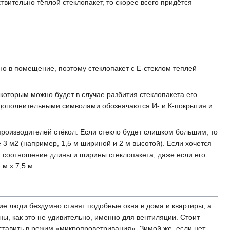
вительно тёплой стеклопакет, то скорее всего придётся
тно в помещение, поэтому стеклопакет с E-стеклом теплей
 которым можно будет в случае разбития стеклопакета его
 дополнительными символами обозначаются И- и К-покрытия и
производителей стёкол. Если стекло будет слишком большим, то
 3 м2 (например, 1,5 м шириной и 2 м высотой). Если хочется
а соотношение длины и ширины стеклопакета, даже если его
м х 7,5 м.
ие люди бездумно ставят подобные окна в дома и квартиры, а
, как это не удивительно, именно для вентиляции. Стоит
ставить в режим «микропроветривания». Зимой же, если нет