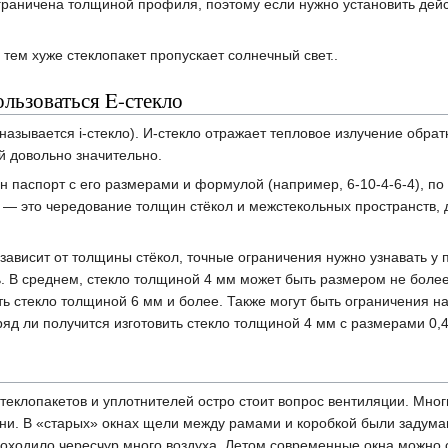
раничена толщиной профиля, поэтому если нужно установить дейст
тем хуже стеклопакет пропускает солнечный свет..
ользоваться E-стекло
называется i-стекло). И-стекло отражает тепловое излучение обра
й довольно значительно.
н паспорт с его размерами и формулой (например, 6-10-4-6-4), по
а — это чередование толщин стёкол и межстекольных пространств,
ависит от толщины стёкол, точные ограничения нужно узнавать у 
ь. В среднем, стекло толщиной 4 мм может быть размером не более
ть стекло толщиной 6 мм и более. Также могут быть ограничения н
ряд ли получится изготовить стекло толщиной 4 мм с размерами 0,4 
еклопакетов и уплотнителей остро стоит вопрос вентиляции. Мног
и. В «старых» окнах щели между рамами и коробкой были задуманы
проходило чересчур много воздуха. Летом современные окна можно 