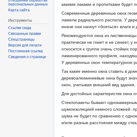
отношении обработки
какими лаками и пропитками будет п
персональных данных
Карта сайта
Современные деревянные окна геомет
ламели радиального распила. У дере
Инструменты
иначе они начнут «бояться» влаги и
Ссылки сюда
Связанные правки
Рекомендуются окна из лиственницы
Спецстраницы
практически не гниет и не синеет, у
Версия для печати
относится к группе очень стойких п
Постоянная ссылка
ламинированного профиля, находяще
Сведения о странице
У деревянных окон температурное р
Так какие именно окна ставить в до
деревоалюминиевые окна будут знач
окон, учитывая внешний вид здания,
Для достойных характеристик окна 
Стеклопакеты бывают однокамерными 
шумоизоляцией немного сложней: пр
шума не будет по сравнению с одно
и/или разные расстояния между стек