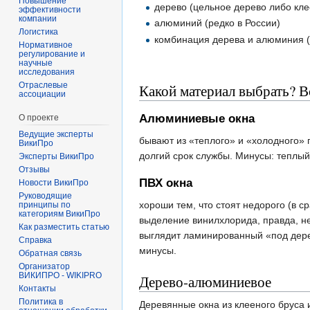
Повышение
дерево (цельное дерево либо кле
эффективности
компании
алюминий (редко в России)
Логистика
комбинация дерева и алюминия 
Нормативное
регулирование и
научные
исследования
Отраслевые
Какой материал выбрать? В
ассоциации
Алюминиевые окна
О проекте
Ведущие эксперты
бывают из «теплого» и «холодного» 
ВикиПро
долгий срок службы. Минусы: теплы
Эксперты ВикиПро
Отзывы
ПВХ окна
Новости ВикиПро
Руководящие
хороши тем, что стоят недорого (в 
принципы по
категориям ВикиПро
выделение винилхлорида, правда, н
Как разместить статью
выглядит ламинированный «под дере
Справка
минусы.
Обратная связь
Организатор
ВИКИПРО - WIKIPRO
Дерево-алюминиевое
Контакты
Политика в
Деревянные окна из клееного бруса 