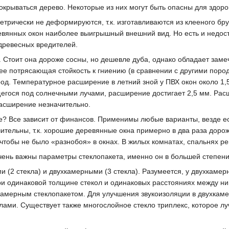
окрываться дерево. Некоторые из них могут быть опасны для здоро
рически не деформируются, т.к. изготавливаются из клееного бр
вянных окон наиболее выигрышный внешний вид. Но есть и недостат
 древесных вредителей.
. Стоит она дороже сосны, но дешевле дуба, однако обладает зам
 нее потрясающая стойкость к гниению (в сравнении с другими пор
ород. Температурное расширение в летний зной у ПВХ окон около 1
гося под солнечными лучами, расширение достигает 2,5 мм. Рас
асширение незначительно.
ме? Все зависит от финансов. Применимы любые варианты, везде ес
ительны, т.к. хорошие деревянные окна примерно в два раза дор
 чтобы не было «разнобоя» в окнах. В жилых комнатах, спальнях р
очень важны параметры стеклопакета, именно он в большей степен
(2 стекла) и двухкамерными (3 стекла). Разумеется, у двухкамерн
и одинаковой толщине стекол и одинаковых расстояниях между ни
камерным стеклопакетом. Для улучшения звукоизоляции в двухкаме
лами. Существует также многослойное стекло триплекс, которое лу