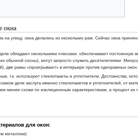
е окна
а на улицу, окна делались из нескольких рам. Сейчас окна принян
деле обладают несколькими плюсами: обеспечивают постоянную ве
 из обычной сосны), могут запросто служить десятилетиями. Мину
й), две рамы «проигрывают» в интерьере против однорамных окон.
ые, т.к. используют стеклопакеты и уплотнители. Достоинства, ко
самом деле заслуга именно стеклопакетов и уплотнителей, от мат
лее-менее схожи по изоляционным характеристикам, а процент их
атериалов для окон:
ем металлом)