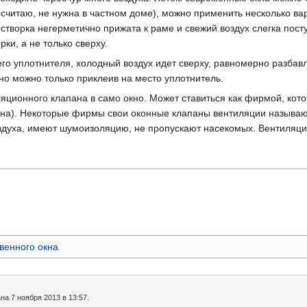
 считаю, не нужна в частном доме), можно применить несколько ва
створка негерметично прижата к раме и свежий воздух слегка пос
ки, а не только сверху.
о уплотнителя, холодный воздух идет сверху, равномерно разбав
но можно только приклеив на место уплотнитель.
ционного клапана в само окно. Может ставиться как фирмой, котор
на). Некоторые фирмы свои оконные клапаны вентиляции называю
здуха, имеют шумоизоляцию, не пропускают насекомых. Вентиляцио
венного окна
а 7 ноября 2013 в 13:57.