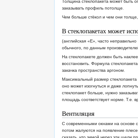
Толщина стеклопакета может быть ог
заказывать профиль потолще.
Чем больше стёкол и чем они толще, 
В стеклопакетах может исп
(английская «E», часто неправильно 
обычного, по данным производителе
На стеклопакете должен быть наклее
восстановить. Формула стеклопакет
закачка пространства аргоном.
Максимальный размер стеклопакета з
оно может изогнуться и даже лопнут
стеклопакет больше, нужно заказыва
площадь соответствует норме. Т.е. в
Вентиляция
С современными окнами на основе ст
потом жалуются на появление плесен
сказать, что зимой через эти щели 