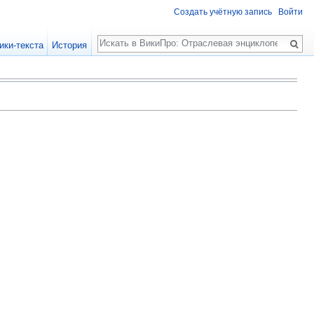
Создать учётную запись
Войти
Поиск
ики-текста
История