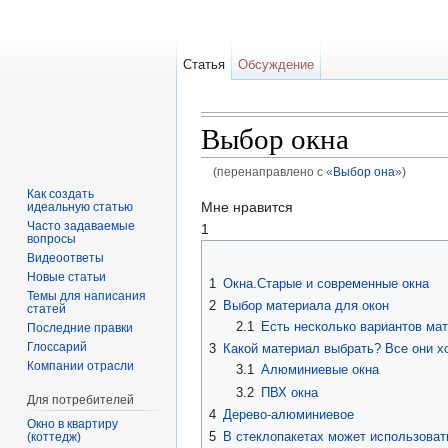
Статья
Обсуждение
Выбор окна
(перенаправлено с «
Выбор она
»)
Перейти к:
навигация
,
поиск
Как создать
Мне нравится
идеальную статью
Часто задаваемые
1
вопросы
Видеоответы
Новые статьи
1
Окна.Старые и современные окна
Темы для написания
2
Выбор материала для окон
статей
2.1
Есть несколько вариантов мат
Последние правки
Глоссарий
3
Какой материал выбрать? Все они х
Компании отрасли
3.1
Алюминиевые окна
3.2
ПВХ окна
Для потребителей
4
Дерево-алюминиевое
Окно в квартиру
5
В стеклопакетах может использоват
(коттедж)