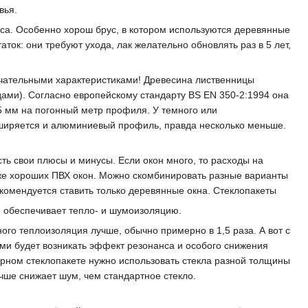
вья.
уса. Особенно хорош брус, в котором используются деревянные
ок: они требуют ухода, лак желательно обновлять раз в 5 лет,
ечательными характеристиками! Древесина лиственницы
одами). Согласно европейскому стандарту BS EN 350-2:1994 она
,5 мм на погонный метр профиля. У темного или
ширяется и алюминиевый профиль, правда несколько меньше.
ть свои плюсы и минусы. Если окон много, то расходы на
оже хороших ПВХ окон. Можно скомбинировать разные варианты
екомендуется ставить только деревянные окна. Стеклопакеты
и обеспечивает тепло- и шумоизоляцию.
ого теплоизоляция лучше, обычно примерно в 1,5 раза. А вот с
ми будет возникать эффект резонанса и особого снижения
рном стеклопакете нужно использовать стекла разной толщины
чше снижает шум, чем стандартное стекло.