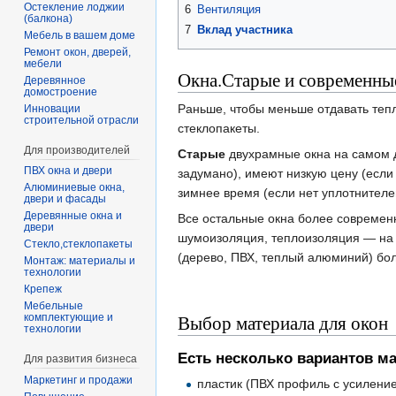
Остекление лоджии
6
Вентиляция
(балкона)
7
Вклад участника
Мебель в вашем доме
Ремонт окон, дверей,
мебели
Окна.Старые и современны
Деревянное
домостроение
Раньше, чтобы меньше отдавать тепл
Инновации
строительной отрасли
стеклопакеты.
Для производителей
Старые
двухрамные окна на самом 
ПВХ окна и двери
задумано), имеют низкую цену (если
Алюминиевые окна,
зимнее время (если нет уплотнителе
двери и фасады
Деревянные окна и
Все остальные окна более современн
двери
шумоизоляция, теплоизоляция — на 
Стекло,стеклопакеты
(дерево, ПВХ, теплый алюминий) бо
Монтаж: материалы и
технологии
Крепеж
Мебельные
Выбор материала для окон
комплектующие и
технологии
Есть несколько вариантов м
Для развития бизнеса
Маркетинг и продажи
пластик (ПВХ профиль с усилени