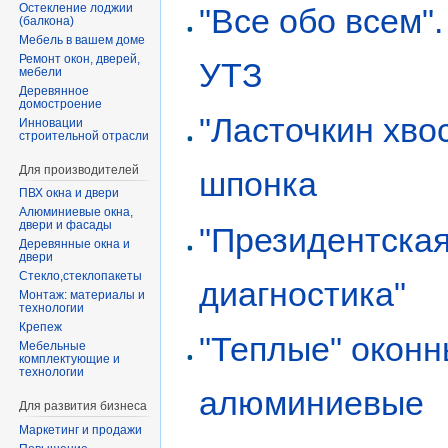
Остекление лоджии
"Все обо всем".
(балкона)
Мебель в вашем доме
Ремонт окон, дверей,
УТЗ
мебели
Деревянное
домостроение
"Ласточкин хвос
Инновации
строительной отрасли
Для производителей
шпонка
ПВХ окна и двери
Алюминиевые окна,
двери и фасады
"Президентска
Деревянные окна и
двери
Стекло,стеклопакеты
диагностика"
Монтаж: материалы и
технологии
Крепеж
"Теплые" окон
Мебельные
комплектующие и
технологии
алюминиевые
Для развития бизнеса
Маркетинг и продажи