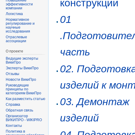
конструкции
Повышение
эффективности
компании
Логистика
01
Нормативное
регулирование и
научные
исследования
.Подготовите
Отраслевые
ассоциации
часть
О проекте
Ведущие эксперты
ВикиПро
02. Подготовк
Эксперты ВикиПро
Отзывы
Новости ВикиПро
изделий к мон
Руководящие
принципы по
категориям ВикиПро
03. Демонтаж
Как разместить статью
Справка
Обратная связь
изделий
Организатор
ВИКИПРО - WIKIPRO
Контакты
04. Подготовк
Политика в