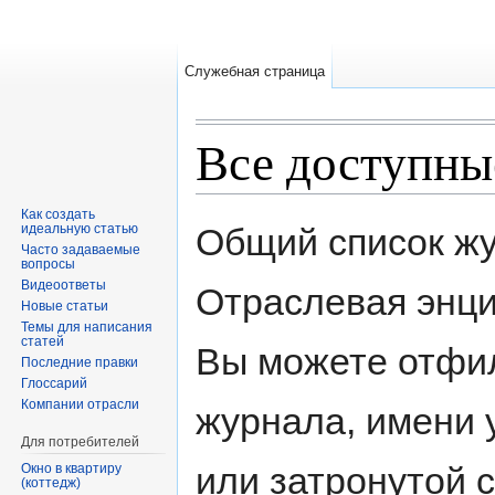
Служебная страница
Все доступны
Перейти к:
навигация
,
поиск
Как создать
идеальную статью
Общий список жу
Часто задаваемые
вопросы
Видеоответы
Отраслевая энци
Новые статьи
Темы для написания
статей
Вы можете отфил
Последние правки
Глоссарий
Компании отрасли
журнала, имени 
Для потребителей
или затронутой 
Окно в квартиру
(коттедж)