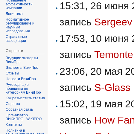
Повышение
15:31, 26 июня
эффективности
компании
Логистика
запись
Sergeev
Нормативное
регулирование и
научные
исследования
17:53, 10 июня
Отраслевые
ассоциации
О проекте
запись
Temonte
Ведущие эксперты
ВикиПро
23:06, 20 мая 
Эксперты ВикиПро
Отзывы
Новости ВикиПро
запись
S-Glass
Руководящие
принципы по
категориям ВикиПро
Как разместить статью
15:02, 19 мая 
Справка
Обратная связь
Организатор
запись
How Fan
ВИКИПРО - WIKIPRO
Контакты
Политика в