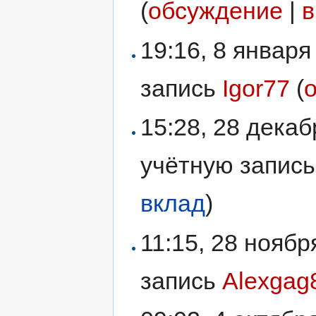
(
обсуждение
|
в
19:16, 8 январ
запись
Igor77
(
15:28, 28 дека
учётную запис
вклад
)
11:15, 28 нояб
запись
Alexgag