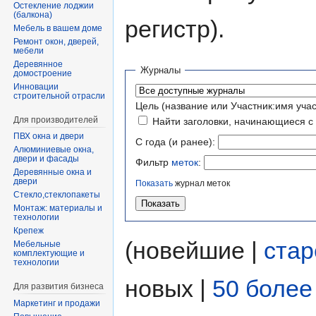
Остекление лоджии
(балкона)
регистр).
Мебель в вашем доме
Ремонт окон, дверей,
мебели
Деревянное
Журналы
домостроение
Инновации
строительной отрасли
Цель (название или Участник:имя учас
Для производителей
Найти заголовки, начинающиеся с
ПВХ окна и двери
С года (и ранее):
Алюминиевые окна,
двери и фасады
Фильтр
меток
:
Деревянные окна и
двери
Показать
журнал меток
Стекло,стеклопакеты
Монтаж: материалы и
технологии
Крепеж
(новейшие |
ста
Мебельные
комплектующие и
технологии
новых |
50 более
Для развития бизнеса
Маркетинг и продажи