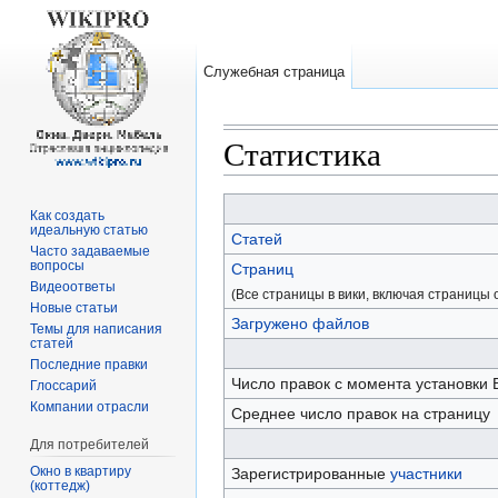
Служебная страница
Статистика
Перейти к:
навигация
,
поиск
Как создать
идеальную статью
Статей
Часто задаваемые
вопросы
Страниц
Видеоответы
(Все страницы в вики, включая страницы
Новые статьи
Загружено файлов
Темы для написания
статей
Последние правки
Число правок с момента установки 
Глоссарий
Компании отрасли
Среднее число правок на страницу
Для потребителей
Окно в квартиру
Зарегистрированные
участники
(коттедж)