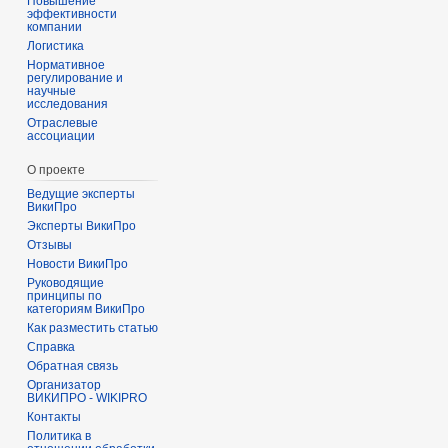
Повышение
эффективности
компании
Логистика
Нормативное
регулирование и
научные
исследования
Отраслевые
ассоциации
О проекте
Ведущие эксперты
ВикиПро
Эксперты ВикиПро
Отзывы
Новости ВикиПро
Руководящие
принципы по
категориям ВикиПро
Как разместить статью
Справка
Обратная связь
Организатор
ВИКИПРО - WIKIPRO
Контакты
Политика в