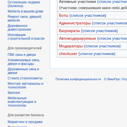
Активные участники
(список участни
Остекление лоджии
(балкона)
(Участники, совершившие какое-либо дей
Мебель в вашем доме
Боты
(список участников)
Ремонт окон, дверей,
мебели
Администраторы
(список участников
Деревянное
домостроение
Бюрократы
(список участников)
Инновации
Автомодерируемые
(список участни
строительной отрасли
Модераторы
(список участников)
Для производителей
checkuser
(список участников)
ПВХ окна и двери
Алюминиевые окна,
двери и фасады
Деревянные окна и
двери
Стекло,стеклопакеты
Политика конфиденциальности
О ВикиПро: Отр
Монтаж: материалы и
технологии
Крепеж
Мебельные
комплектующие и
технологии
Для развития бизнеса
Маркетинг и продажи