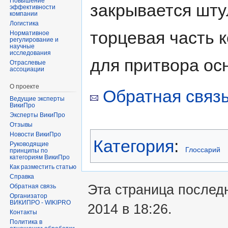
Повышение
закрывается шту
эффективности
компании
Логистика
торцевая часть 
Нормативное
регулирование и
научные
исследования
для притвора ос
Отраслевые
ассоциации
О проекте
Обратная связь
Ведущие эксперты
ВикиПро
Эксперты ВикиПро
Отзывы
Новости ВикиПро
Категория
:
Руководящие
Глоссарий
принципы по
категориям ВикиПро
Как разместить статью
Справка
Эта страница послед
Обратная связь
Организатор
ВИКИПРО - WIKIPRO
2014 в 18:26.
Контакты
Политика в