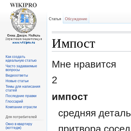
Статья
Обсуждение
Импост
Перейти к:
навигация
,
поиск
Как создать
идеальную статью
Мне нравится
Часто задаваемые
вопросы
Видеоответы
2
Новые статьи
Темы для написания
статей
импост
Последние правки
Глоссарий
Компании отрасли
средняя детал
Для потребителей
Окно в квартиру
притвора сосед
(коттедж)