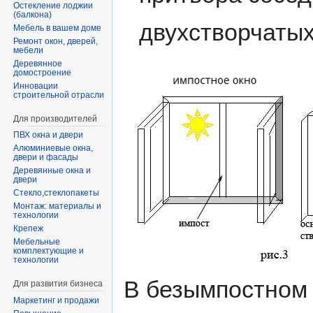
Остекление лоджии
(балкона)
двухстворчатых 
Мебель в вашем доме
Ремонт окон, дверей,
мебели
Деревянное
домостроение
Инновации
строительной отрасли
Для производителей
ПВХ окна и двери
Алюминиевые окна,
двери и фасады
Деревянные окна и
двери
Стекло,стеклопакеты
Монтаж: материалы и
технологии
Крепеж
Мебельные
комплектующие и
технологии
В безымпостном 
Для развития бизнеса
Маркетинг и продажи