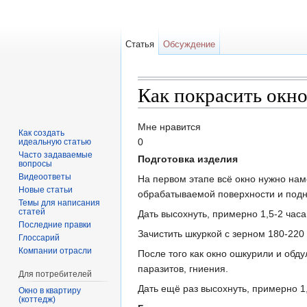
Статья
Обсуждение
Как покрасить окн
Перейти к:
навигация
,
поиск
Мне нравится
Как создать
0
идеальную статью
Часто задаваемые
Подготовка изделия
вопросы
Видеоответы
На первом этапе всё окно нужно нам
Новые статьи
обрабатываемой поверхности и подн
Темы для написания
статей
Дать высохнуть, примерно 1,5-2 часа
Последние правки
Зачистить шкуркой с зерном 180-220 
Глоссарий
Компании отрасли
После того как окно ошкурили и обд
паразитов, гниения.
Для потребителей
Дать ещё раз высохнуть, примерно 1,
Окно в квартиру
(коттедж)