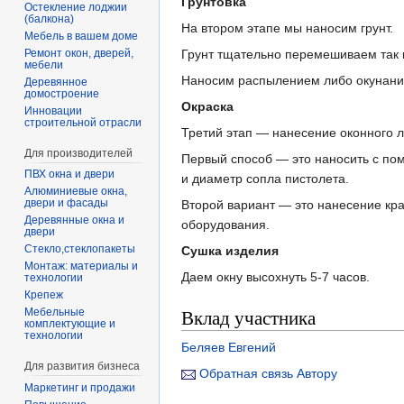
Грунтовка
Остекление лоджии
(балкона)
На втором этапе мы наносим грунт.
Мебель в вашем доме
Ремонт окон, дверей,
Грунт тщательно перемешиваем так 
мебели
Наносим распылением либо окунание
Деревянное
домостроение
Окраска
Инновации
строительной отрасли
Третий этап — нанесение оконного л
Для производителей
Первый способ — это наносить с по
ПВХ окна и двери
и диаметр сопла пистолета.
Алюминиевые окна,
двери и фасады
Второй вариант — это нанесение кра
Деревянные окна и
оборудования.
двери
Стекло,стеклопакеты
Сушка изделия
Монтаж: материалы и
Даем окну высохнуть 5-7 часов.
технологии
Крепеж
Вклад участника
Мебельные
комплектующие и
технологии
Беляев Евгений
Для развития бизнеса
Обратная связь Автору
Маркетинг и продажи