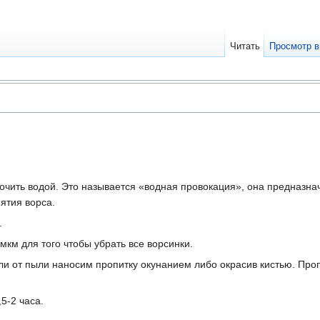
Читать
Просмотр в
о
очить водой. Это называется «водная провокация», она предназна
ятия ворса.
.
мкм для того чтобы убрать все ворсинки.
ули от пыли наносим пропитку окунанием либо окрасив кистью. Пр
5-2 часа.