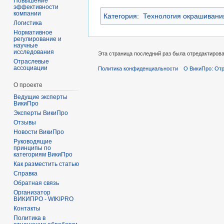
Повышение
эффективности
компании
Категория
:
Технология окрашивани
Логистика
Нормативное
регулирование и
научные
исследования
Эта страница последний раз была отредактирован
Отраслевые
ассоциации
Политика конфиденциальности
О ВикиПро: Отр
О проекте
Ведущие эксперты
ВикиПро
Эксперты ВикиПро
Отзывы
Новости ВикиПро
Руководящие
принципы по
категориям ВикиПро
Как разместить статью
Справка
Обратная связь
Организатор
ВИКИПРО - WIKIPRO
Контакты
Политика в