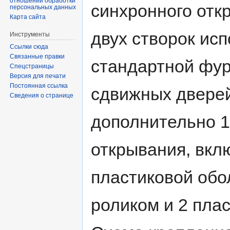
отношении обработки
синхронного отк
персональных данных
Карта сайта
двух створок ис
Инструменты
Ссылки сюда
Связанные правки
стандартной фур
Спецстраницы
Версия для печати
Постоянная ссылка
сдвижных дверей 
Сведения о странице
дополнительно 1
открывания, вкл
пластиковой обо
роликом и 2 пла