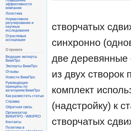
Повышение
эффективности
компании
Логистика
Нормативное
регулирование и
створчатых сдви
научные
исследования
Отраслевые
синхронно (одно
ассоциации
О проекте
две деревянные 
Ведущие эксперты
ВикиПро
Эксперты ВикиПро
из двух створок
Отзывы
Новости ВикиПро
Руководящие
комплект исполь
принципы по
категориям ВикиПро
Как разместить статью
Справка
(надстройку) к с
Обратная связь
Организатор
ВИКИПРО - WIKIPRO
створчатых сдви
Контакты
Политика в