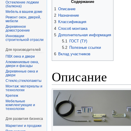
Содержание
Остекление лоджии
(балкона)
1
Описание
Мебель в вашем доме
2
Назначение
Ремонт окон, дверей,
мебели
3
Классификация
Деревянное
4
Способ монтажа
домостроение
5
Дополнительная информация
Инновации
строительной отрасли
5.1
ГОСТ (ТУ)
5.2
Полезные ссылки
Для производителей
6
Вклад участников
ПВХ окна и двери
Алюминиевые окна,
двери и фасады
Описание
Деревянные окна и
двери
Стекло,стеклопакеты
Монтаж: материалы и
технологии
Крепеж
Мебельные
комплектующие и
технологии
Для развития бизнеса
Маркетинг и продажи