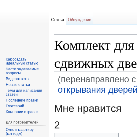
Статья
Обсуждение
Комплект для
сдвижных две
Как создать
идеальную статью
Часто задаваемые
вопросы
(перенаправлено с
Видеоответы
Новые статьи
открывания двере
Темы для написания
статей
Перейти к:
навигация
,
поиск
Последние правки
Мне нравится
Глоссарий
Компании отрасли
2
Для потребителей
Окно в квартиру
(коттедж)