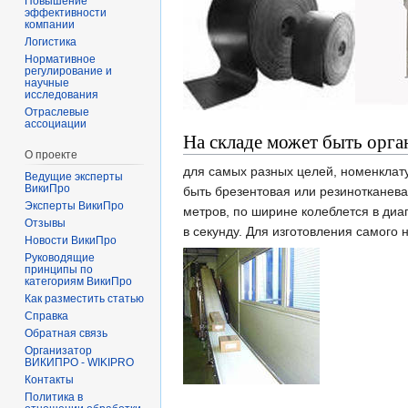
Повышение
эффективности
компании
Логистика
Нормативное
регулирование и
научные
исследования
Отраслевые
ассоциации
На складе может быть орга
О проекте
для самых разных целей, номенклату
Ведущие эксперты
ВикиПро
быть брезентовая или резинотканевая
Эксперты ВикиПро
метров, по ширине колеблется в диа
Отзывы
в секунду. Для изготовления самого
Новости ВикиПро
Руководящие
принципы по
категориям ВикиПро
Как разместить статью
Справка
Обратная связь
Организатор
ВИКИПРО - WIKIPRO
Контакты
Политика в