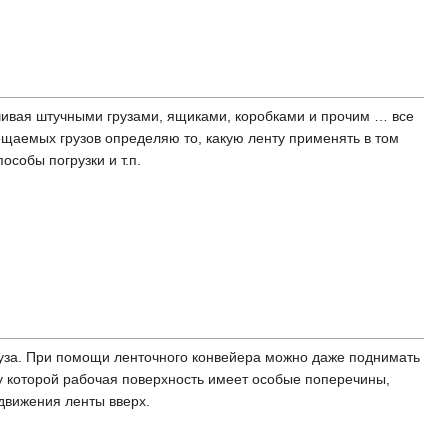
нчивая штучными грузами, ящиками, коробками и прочим … все
щаемых грузов определяю то, какую ленту применять в том
особы погрузки и т.п.
руза. При помощи ленточного конвейера можно даже поднимать
 у которой рабочая поверхность имеет особые поперечины,
 движения ленты вверх.