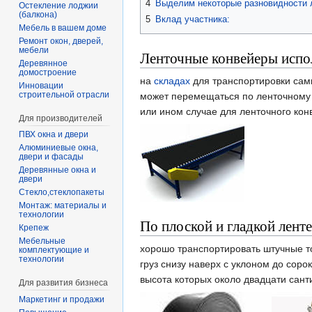
4
Выделим некоторые разновидности 
Остекление лоджии
(балкона)
5
Вклад участника:
Мебель в вашем доме
Ремонт окон, дверей,
мебели
Ленточные конвейеры испо
Деревянное
домостроение
на
складах
для транспортировки самы
Инновации
строительной отрасли
может перемещаться по ленточному 
или ином случае для ленточного конв
Для производителей
ПВХ окна и двери
Алюминиевые окна,
двери и фасады
Деревянные окна и
двери
Стекло,стеклопакеты
Монтаж: материалы и
технологии
По плоской и гладкой ленте
Крепеж
Мебельные
хорошо транспортировать штучные т
комплектующие и
технологии
груз снизу наверх с уклоном до сор
высота которых около двадцати санти
Для развития бизнеса
Маркетинг и продажи