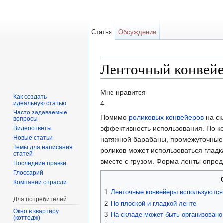
Статья
Обсуждение
Ленточный конвейе
Перейти к:
навигация
,
поиск
Мне нравится
Как создать
4
идеальную статью
Часто задаваемые
Помимо
роликовых конвейеров
на ск
вопросы
эффективность использования. По ко
Видеоответы
Новые статьи
натяжной барабаны, промежуточные 
Темы для написания
роликов может использоваться гладк
статей
вместе с грузом. Форма ленты опре
Последние правки
Глоссарий
Компании отрасли
1
Ленточные конвейеры используются
Для потребителей
2
По плоской и гладкой ленте
Окно в квартиру
3
На складе может быть организовано
(коттедж)