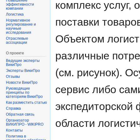
Повышение
комплекс услуг,
эффективности
компании
Логистика
поставки товаров
Нормативное
регулирование и
научные
исследования
Объектом логист
Отраслевые
ассоциации
различные потре
О проекте
Ведущие эксперты
ВикиПро
(см. рисунок). О
Эксперты ВикиПро
Отзывы
Новости ВикиПро
сервис либо сам
Руководящие
принципы по
категориям ВикиПро
Как разместить статью
экспедиторской
Справка
Обратная связь
области логисти
Организатор
ВИКИПРО - WIKIPRO
Контакты
Политика в