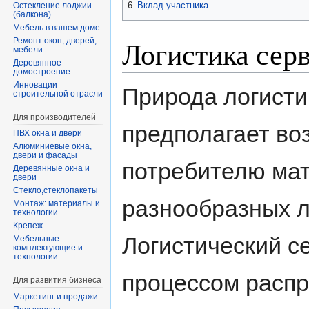
6
Вклад участника
Остекление лоджии
(балкона)
Мебель в вашем доме
Логистика сер
Ремонт окон, дверей,
мебели
Деревянное
домостроение
Инновации
Природа логисти
строительной отрасли
Для производителей
предполагает во
ПВХ окна и двери
Алюминиевые окна,
двери и фасады
потребителю мат
Деревянные окна и
двери
Стекло,стеклопакеты
разнообразных л
Монтаж: материалы и
технологии
Крепеж
Логистический с
Мебельные
комплектующие и
технологии
процессом распр
Для развития бизнеса
Маркетинг и продажи