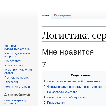
Статья
Обсуждение
Логистика се
Перейти к:
навигация
,
поиск
Как создать
идеальную статью
Мне нравится
Часто задаваемые
вопросы
Видеоответы
7
Новые статьи
Темы для написания
статей
Содержание
Последние правки
1
Логистика сервисного обслуживания
Глоссарий
2
Формирование системы логистического 
Компании отрасли
3
Показатели качества
Для потребителей
4
Логистическое обслуживание
Окно в квартиру
5
Примечания
(коттедж)