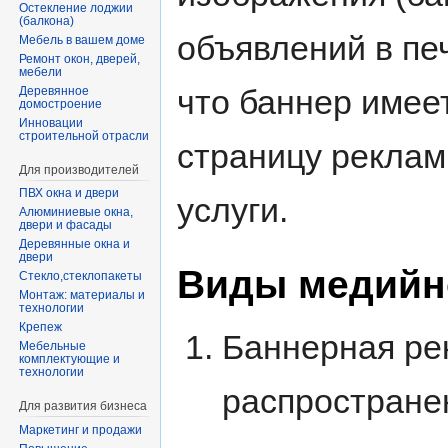
Остекление лоджии
(балкона)
объявлений в печ
Мебель в вашем доме
Ремонт окон, дверей,
мебели
что баннер имее
Деревянное
домостроение
Инновации
строительной отрасли
страницу реклам
Для производителей
ПВХ окна и двери
услуги.
Алюминиевые окна,
двери и фасады
Деревянные окна и
двери
Виды медийн
Стекло,стеклопакеты
Монтаж: материалы и
технологии
Крепеж
Баннерная ре
Мебельные
комплектующие и
технологии
распростране
Для развития бизнеса
Маркетинг и продажи