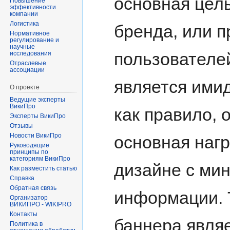
основная цел
Повышение
эффективности
компании
Логистика
бренда, или п
Нормативное
регулирование и
научные
пользователе
исследования
Отраслевые
ассоциации
является ими
О проекте
Ведущие эксперты
ВикиПро
как правило, 
Эксперты ВикиПро
Отзывы
Новости ВикиПро
основная наг
Руководящие
принципы по
категориям ВикиПро
дизайне с ми
Как разместить статью
Справка
Обратная связь
информации. 
Организатор
ВИКИПРО - WIKIPRO
Контакты
баннера явля
Политика в