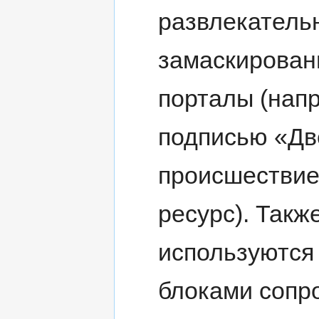
развлекатель
замаскирова
порталы (нап
подписью «Дв
происшествие
ресурс). Такж
используются 
блоками сопр