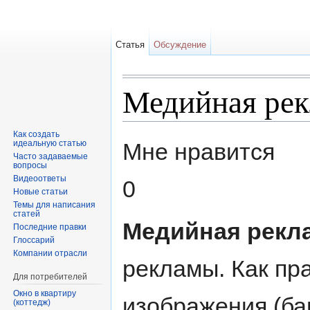
Статья
Обсуждение
Медийная рек
Перейти к:
навигация
,
поиск
Как создать
идеальную статью
Мне нравится
Часто задаваемые
вопросы
Видеоответы
0
Новые статьи
Темы для написания
статей
Медийная рекл
Последние правки
Глоссарий
Компании отрасли
рекламы. Как пр
Для потребителей
Окно в квартиру
изображения (ба
(коттедж)