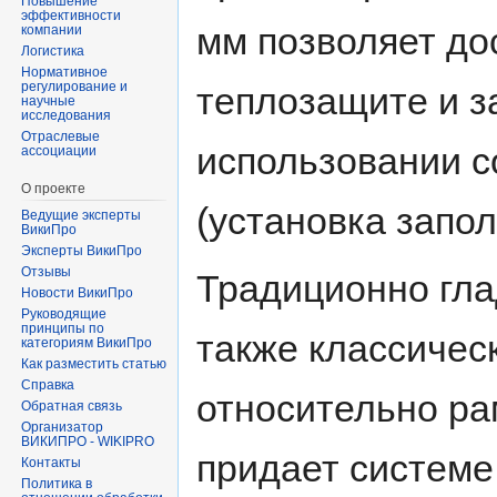
Повышение
эффективности
мм позволяет до
компании
Логистика
Нормативное
регулирование и
теплозащите и з
научные
исследования
Отраслевые
использовании с
ассоциации
О проекте
(установка запо
Ведущие эксперты
ВикиПро
Эксперты ВикиПро
Отзывы
Традиционно гла
Новости ВикиПро
Руководящие
принципы по
также классичес
категориям ВикиПро
Как разместить статью
Справка
относительно р
Обратная связь
Организатор
ВИКИПРО - WIKIPRO
придает системе
Контакты
Политика в