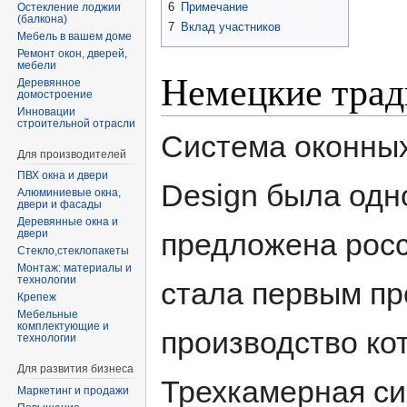
6
Примечание
Остекление лоджии
(балкона)
7
Вклад участников
Мебель в вашем доме
Ремонт окон, дверей,
мебели
Немецкие трад
Деревянное
домостроение
Инновации
строительной отрасли
Система оконных
Для производителей
ПВХ окна и двери
Design была одн
Алюминиевые окна,
двери и фасады
Деревянные окна и
предложена росс
двери
Стекло,стеклопакеты
Монтаж: материалы и
технологии
стала первым п
Крепеж
Мебельные
комплектующие и
производство кот
технологии
Для развития бизнеса
Трехкамерная си
Маркетинг и продажи