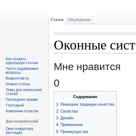
Статья
Обсуждение
Оконные сист
Перейти к:
навигация
,
поиск
Как создать
идеальную статью
Мне нравится
Часто задаваемые
вопросы
Видеоответы
0
Новые статьи
Темы для написания
статей
Содержание
Последние правки
1
Немецкие традиции качества
Глоссарий
2
Свойства
Компании отрасли
3
Дизайн
Для потребителей
4
Применение
Окно в квартиру
5
Преимущества
(коттедж)