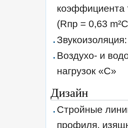
коэффициента 
(Rпр = 0,63 m²С
Звукоизоляция: 
Воздухо- и вод
нагрузок «С»
Дизайн
Стройные лини
профиля, изящн