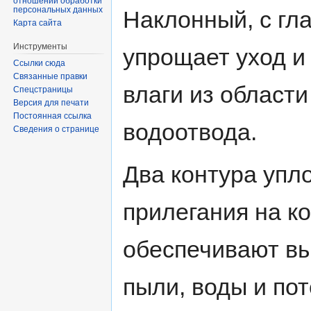
отношении обработки
персональных данных
Наклонный, с гл
Карта сайта
Инструменты
упрощает уход и
Ссылки сюда
Связанные правки
влаги из област
Спецстраницы
Версия для печати
Постоянная ссылка
водоотвода.
Сведения о странице
Два контура упл
прилегания на ко
обеспечивают вы
пыли, воды и пот