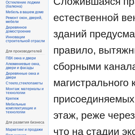
Сложившаяся пра
Остекление лоджии
(балкона)
Мебель в вашем доме
естественной ве
Ремонт окон, дверей,
мебели
Деревянное
зданий предусма
домостроение
Инновации
строительной отрасли
правило, вытяжн
Для производителей
ПВХ окна и двери
сборными канала
Алюминиевые окна,
двери и фасады
Деревянные окна и
двери
магистрального 
Стекло,стеклопакеты
Монтаж: материалы и
технологии
присоединяемых 
Крепеж
Мебельные
комплектующие и
этаж, реже через
технологии
Для развития бизнеса
что на стадии э
Маркетинг и продажи