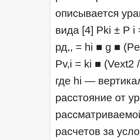
описывается ур
вида [4] Pki ± Р i
рд,, = hi ■ g ■ (Pex
Pv,i = ki ■ (Vext2 
где hi — вертик
расстояние от ур
рассматриваемой
расчетов за усл