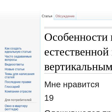
Статья
Обсуждение
Особенности 
естественной
Как создать
идеальную статью
Часто задаваемые
вопросы
вертикальным
Видеоответы
Новые статьи
Темы для написания
Перейти к:
навигация
,
поиск
статей
Мне нравится
Последние правки
Глоссарий
Компании отрасли
19
Для потребителей
Окно в квартиру
(коттедж)