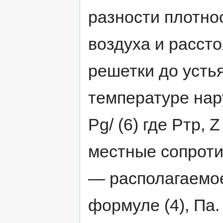
разности плотно
воздуха и расст
решетки до усть
температуре нар
Pg/ (6) где Ртр,
местные сопротив
— располагаемое
формуле (4), Па.