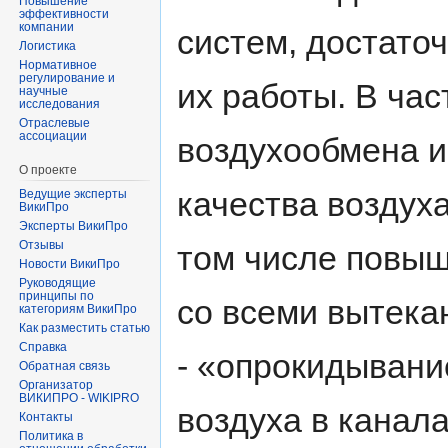
Повышение
эффективности
компании
систем, достато
Логистика
Нормативное
регулирование и
их работы. В час
научные
исследования
Отраслевые
ассоциации
воздухообмена и
О проекте
качества воздуха
Ведущие эксперты
ВикиПро
Эксперты ВикиПро
Отзывы
том числе повыш
Новости ВикиПро
Руководящие
принципы по
со всеми вытека
категориям ВикиПро
Как разместить статью
Справка
- «опрокидывани
Обратная связь
Организатор
ВИКИПРО - WIKIPRO
воздуха в канала
Контакты
Политика в