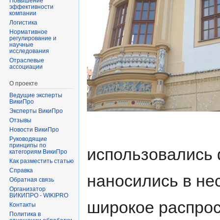
Повышение
эффективности
компании
Логистика
Нормативное
регулирование и
научные
исследования
Отраслевые
ассоциации
О проекте
Ведущие эксперты
ВикиПро
Эксперты ВикиПро
Отзывы
Новости ВикиПро
Руководящие
принципы по
использовались
категориям ВикиПро
Как разместить статью
Справка
наносились в нес
Обратная связь
Организатор
ВИКИПРО - WIKIPRO
широкое распрос
Контакты
Политика в