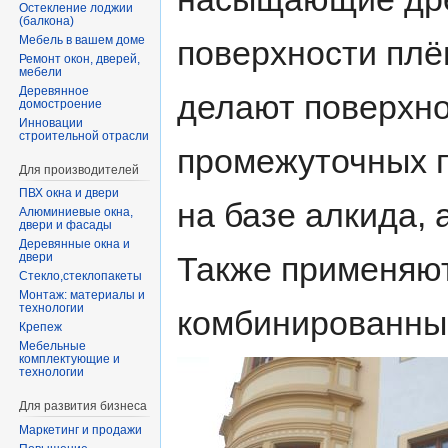
Остекление лоджии
(балкона)
Мебель в вашем доме
поверхности плё
Ремонт окон, дверей,
мебели
Деревянное
делают поверхно
домостроение
Инновации
строительной отрасли
промежуточных п
Для производителей
ПВХ окна и двери
на базе алкида, 
Алюминиевые окна,
двери и фасады
Деревянные окна и
Также применяю
двери
Стекло,стеклопакеты
Монтаж: материалы и
технологии
комбинированны
Крепеж
Мебельные
комплектующие и
технологии
Для развития бизнеса
Маркетинг и продажи