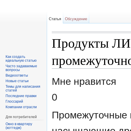
Статья
Обсуждение
Продукты Л
промежуточно
Как создать
идеальную статью
Часто задаваемые
вопросы
Перейти к:
навигация
,
поиск
Видеоответы
Мне нравится
Новые статьи
Темы для написания
статей
0
Последние правки
Глоссарий
Компании отрасли
Промежуточные п
Для потребителей
Окно в квартиру
насыщающие дре
(коттедж)