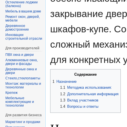
Остекление лоджии
(балкона)
закрывание две
Мебель в вашем доме
Ремонт окон, дверей,
мебели
шкафов-купе. Со
Деревянное
домостроение
Инновации
строительной отрасли
сложный механи
Для производителей
ПВХ окна и двери
для конкретных 
Алюминиевые окна,
двери и фасады
Деревянные окна и
двери
Содержание
Стекло,стеклопакеты
1
Назначение
Монтаж: материалы и
1.1
Методика использования:
технологии
Крепеж
1.2
Дополнительная информация
Мебельные
1.3
Вклад участников
комплектующие и
технологии
1.4
Вопросы и ответы
Для развития бизнеса
Маркетинг и продажи