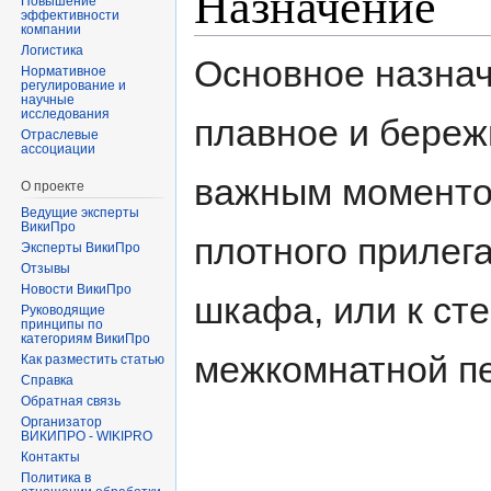
Назначение
Повышение
эффективности
компании
Логистика
Основное назнач
Нормативное
регулирование и
научные
исследования
плавное и береж
Отраслевые
ассоциации
важным моменто
О проекте
Ведущие эксперты
ВикиПро
плотного прилега
Эксперты ВикиПро
Отзывы
Новости ВикиПро
шкафа, или к сте
Руководящие
принципы по
категориям ВикиПро
межкомнатной пе
Как разместить статью
Справка
Обратная связь
Организатор
ВИКИПРО - WIKIPRO
Контакты
Политика в