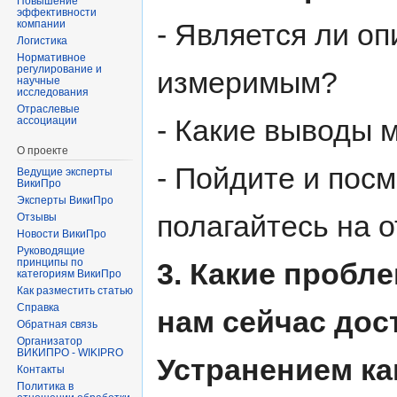
Повышение
эффективности
компании
- Является ли о
Логистика
Нормативное
регулирование и
измеримым?
научные
исследования
Отраслевые
- Какие выводы 
ассоциации
О проекте
- Пойдите и пос
Ведущие эксперты
ВикиПро
Эксперты ВикиПро
полагайтесь на о
Отзывы
Новости ВикиПро
Руководящие
принципы по
3. Какие пробл
категориям ВикиПро
Как разместить статью
Справка
нам сейчас дос
Обратная связь
Организатор
ВИКИПРО - WIKIPRO
Устранением как
Контакты
Политика в