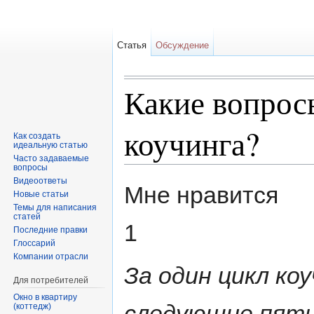
Статья
Обсуждение
Какие вопрос
коучинга?
Как создать
идеальную статью
Часто задаваемые
вопросы
Перейти к:
навигация
,
поиск
Видеоответы
Мне нравится
Новые статьи
Темы для написания
статей
1
Последние правки
Глоссарий
Компании отрасли
За один цикл ко
Для потребителей
Окно в квартиру
следующие пять 
(коттедж)