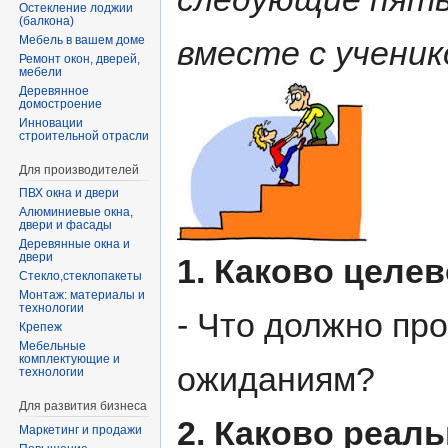
Остекление лоджии
(балкона)
Мебель в вашем доме
вместе с ученик
Ремонт окон, дверей,
мебели
Деревянное
домостроение
Инновации
строительной отрасли
Для производителей
ПВХ окна и двери
Алюминиевые окна,
двери и фасады
Деревянные окна и
двери
1. Каково целе
Стекло,стеклопакеты
Монтаж: материалы и
технологии
- Что должно пр
Крепеж
Мебельные
комплектующие и
ожиданиям?
технологии
Для развития бизнеса
2. Каково реал
Маркетинг и продажи